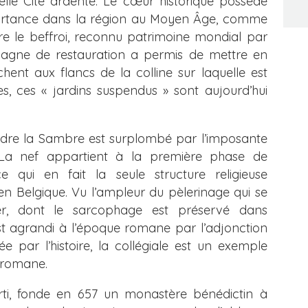
belle Cité ardente. Le cœur historique possède
ortance dans la région au Moyen Âge, comme
re le beffroi, reconnu patrimoine mondial par
agne de restauration a permis de mettre en
chent aux flancs de la colline sur laquelle est
s, ces « jardins suspendus » sont aujourd’hui
ndre la Sambre est surplombé par l’imposante
r. La nef appartient à la première phase de
e qui en fait la seule structure religieuse
en Belgique. Vu l’ampleur du pèlerinage qui se
er, dont le sarcophage est préservé dans
est agrandi à l’époque romane par l’adjonction
 par l’histoire, la collégiale est un exemple
 romane.
ti, fonde en 657 un monastère bénédictin à