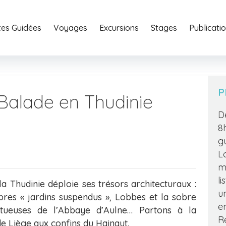
ites Guidées
Voyages
Excursions
Stages
Home
Publicati
Portfoli
P
 Balade en Thudinie
D
8
g
L
m
l
a Thudinie déploie ses trésors architecturaux :
u
bres « jardins suspendus », Lobbes et la sobre
e
estueuses de l’Abbaye d’Aulne… Partons à la
R
e Liège aux confins du Hainaut.