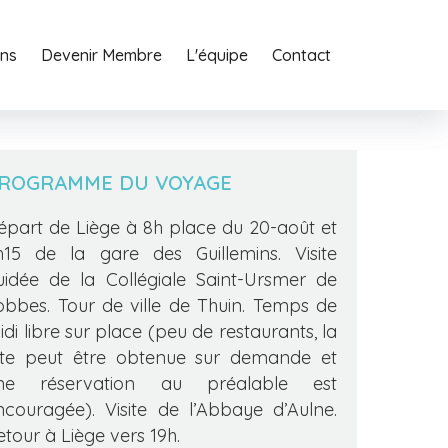
ons
o
Agency
Devenir Membre
Services
L'équipe
Journal
Contact
Contact
ROGRAMME DU VOYAGE
épart de Liège à 8h place du 20-août et
h15 de la gare des Guillemins. Visite
uidée de la Collégiale Saint-Ursmer de
obbes. Tour de ville de Thuin. Temps de
idi libre sur place (peu de restaurants, la
iste peut être obtenue sur demande et
ne réservation au préalable est
ncouragée). Visite de l’Abbaye d’Aulne.
etour à Liège vers 19h.