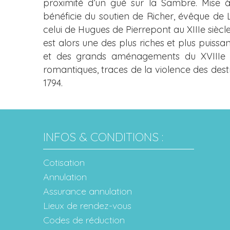
proximité d’un gué sur la Sambre. Mise 
bénéficie du soutien de Richer, évêque de 
celui de Hugues de Pierrepont au XIIIe siècl
est alors une des plus riches et plus puissa
et des grands aménagements du XVIIIe siè
romantiques, traces de la violence des dest
1794.
INFOS & CONDITIONS :
Cotisation
Annulation
Assurance annulation
Lieux de rendez-vous
Codes de réduction