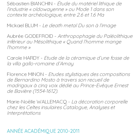
Sébastien BIANCHIN -
Étude du matériel lithique de
l’industrie « oldowayenne » ou Mode 1 dans son
contexte archéologique, entre 2.6 et 1.6 Ma
Mickael BLUM -
Le death metal Du son à l’image
Aubrée GODEFROID -
Anthropophagie du Paléolithique
inférieur au Mésolithique « Quand l’homme mange
l’homme »
Carole HARDY -
Etude de la céramique d’une fosse de
la villa gallo-romaine d’Amay
Florence MINON -
Etudes stylistiques des compositions
de Bernardino Mosto à travers son recueil de
madrigaux à cinq voix dédié au Prince-Evêque Ernest
de Bavière (1554-1612).
Marie-Noëlle WALLEMACQ -
La décoration corporelle
chez les Celtes insulaires Catalogue, Analyses et
Interprétations
ANNÉE ACADÉMIQUE 2010-2011