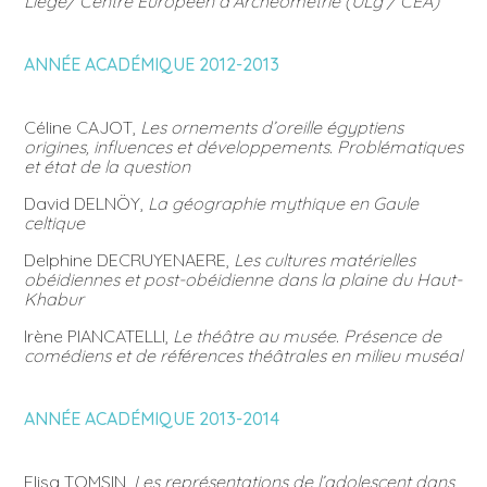
Liège/ Centre Européen d’Archéométrie (ULg / CEA)
ANNÉE ACADÉMIQUE 2012-2013
Céline CAJOT,
Les ornements d’oreille égyptiens
origines, influences et développements. Problématiques
et état de la question
David DELNÖY,
La géographie mythique en Gaule
celtique
Delphine DECRUYENAERE,
Les cultures matérielles
obéidiennes et post-obéidienne dans la plaine du Haut-
Khabur
Irène PIANCATELLI,
Le théâtre au musée. Présence de
comédiens et de références théâtrales en milieu muséal
ANNÉE ACADÉMIQUE 2013-2014
Elisa TOMSIN,
Les représentations de l’adolescent dans