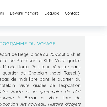
ons
o
Agency
Devenir Membre
Services
L'équipe
Journal
Contact
Contact
ROGRAMME DU VOYAGE
épart de Liège, place du 20-Août à 8h et
lace de Bronckart à 8h15. Visite guidée
u Musée Horta. Petit tour pédestre dans
e quartier du Châtelain (hôtel Tassel...).
epas de midi libre dans le quartier du
hâtelain. Visite guidée de l'exposition
ictor Horta et la grammaire de l'Art
ouveau
à Bozar et visite libre de
'exposition
Art nouveau. Histoire d'objets