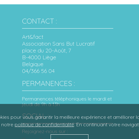
CONTACT :
Art&fact
Association Sans But Lucratif
place du 20-Août, 7
B-4000 Liège
Belgique
04/366 56 04
PERMANENCES :
Permanences téléphoniques le mardi et
jeudi de 9h à 13h
SOCIAL :
kies pour vous garantir la meilleure expérience et améliorer l
z notre
politique de confidentialité
. En continuant votre naviga
Rejoignez-nous sur :