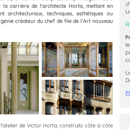
d
a carrière de l'architecte Horta, mettant en
L
nt architecturaux, techniques, esthétiques ou
génie créateur du chef de file de l'Art nouveau
R
Pr
l
p
c
L
D
Pl
+2
atelier de Victor Horta, construits côte à côte