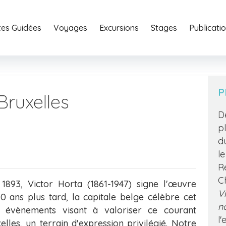
ites Guidées
Voyages
Excursions
Stages
Home
Publicati
Portfoli
P
Bruxelles
D
p
d
l
R
C
 1893, Victor Horta (1861-1947) signe l'œuvre
V
0 ans plus tard, la capitale belge célèbre cet
n
 évènements visant à valoriser ce courant
l
xelles, un terrain d'expression privilégié. Notre