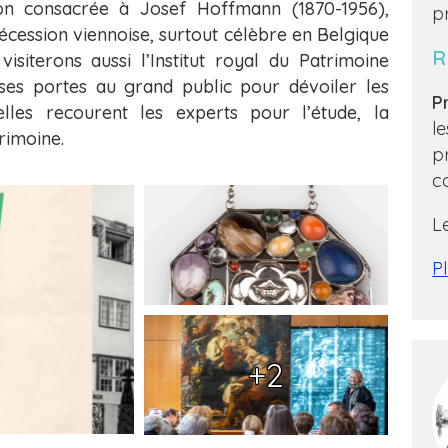
on consacrée à Josef Hoffmann (1870-1956),
p
écession viennoise, surtout célèbre en Belgique
R
isiterons aussi l’Institut royal du Patrimoine
 ses portes au grand public pour dévoiler les
Pr
elles recourent les experts pour l’étude, la
l
rimoine.
p
c
L
Pl
+2