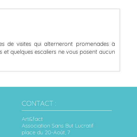
es de visites qui alterneront promenades à
es et quelques escaliers ne vous posent aucun
CONTACT :
Art&fact
Association Sans But Lucratif
place du 20-Août, 7