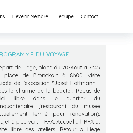
ons
o
Agency
Devenir Membre
Services
L'équipe
Journal
Contact
Contact
ROGRAMME DU VOYAGE
épart de Liège, place du 20-Août à 7h45
t place de Bronckart à 8h00. Visite
uidée de l'exposition "Josef Hoffmann -
ous le charme de la beauté". Repas de
idi libre dans le quartier du
inquantenaire (restaurant du musée
ctuellement fermé pour rénovation).
ajet à pied vers l’IRPA. Accueil à l'IRPA et
isite libre des ateliers. Retour à Liège