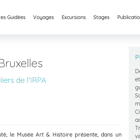
ites Guidées
Voyages
Excursions
Stages
Home
Publicati
Portfoli
P
Bruxelles
D
iers de l’IRPA
e
g
S
m
C
a
Tr
té, le Musée Art & Histoire présente, dans un
v