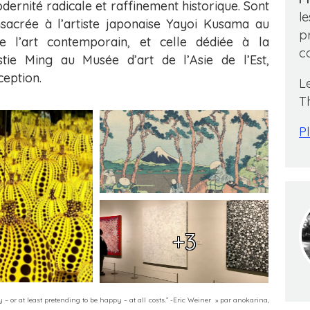
dernité radicale et raffinement historique. Sont
l
sacrée à l’artiste japonaise Yayoi Kusama au
p
 l’art contemporain, et celle dédiée à la
c
tie Ming au Musée d’art de l’Asie de l’Est,
ception.
L
T
Pl
+3
– or at least pretending to be happy – at all costs.” -Eric Weiner
» par
anokarina
,