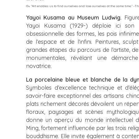
©«
“Art enables us to find ourselves and lose ourselves at the same time.” -
Yayoi Kusama au Museum Ludwig.
Figure
Yayoi Kusama (1929-) déploie ici son u
obsessionnelle des formes, les pois infinime
de l’espace et de l’infini. Peintures, sculp
grandes étapes du parcours de l’artiste, de
monumentales, révélant une démarche
novatrice.
La porcelaine bleue et blanche de la dyna
Symboles d’excellence technique et d’él
savoir-faire exceptionnel des artisans chinoi
plats richement décorés dévoilent un réper
floraux, paysages et scènes mythologiques
donne un aperçu du monde intellectuel de 
Ming, fortement influencée par les trois reli
bouddhisme. Elle invite également à contempl