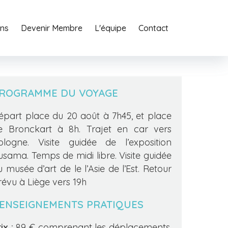
ons
o
Agency
Devenir Membre
Services
L'équipe
Journal
Contact
Contact
ROGRAMME DU VOYAGE
épart place du 20 août à 7h45, et place
e Bronckart à 8h. Trajet en car vers
ologne. Visite guidée de l’exposition
usama. Temps de midi libre. Visite guidée
u musée d’art de le l’Asie de l’Est. Retour
révu à Liège vers 19h
ENSEIGNEMENTS PRATIQUES
ix :
89 € comprenant les déplacements,