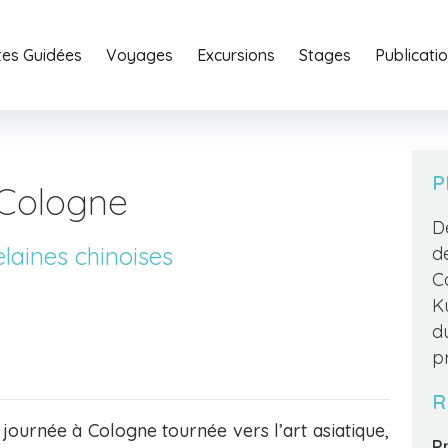
ites Guidées
Voyages
Excursions
Stages
Home
Publicati
Portfoli
P
 Cologne
D
laines chinoises
d
C
K
d
p
R
ournée à Cologne tournée vers l’art asiatique,
Pr