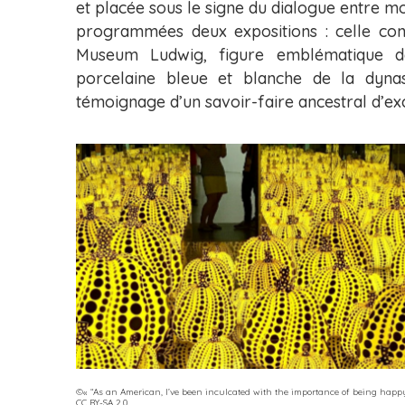
et placée sous le signe du dialogue entre mo
programmées deux expositions : celle con
Museum Ludwig, figure emblématique de
porcelaine bleue et blanche de la dynas
témoignage d’un savoir-faire ancestral d’ex
©«
“As an American, I’ve been inculcated with the importance of being happy 
CC BY-SA 2.0