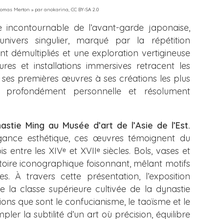
Thomas Merton
» par
anokarina
,
CC BY-SA 2.0
 incontournable de l’avant-garde japonaise,
nivers singulier, marqué par la répétition
nt démultipliés et une exploration vertigineuse
tures et installations immersives retracent les
 ses premières œuvres à ses créations les plus
 profondément personnelle et résolument
stie Ming au Musée d’art de l’Asie de l’Est.
égance esthétique, ces œuvres témoignent du
s entre les XIVᵉ et XVIIᵉ siècles. Bols, vases et
toire iconographique foisonnant, mêlant motifs
. À travers cette présentation, l’exposition
la classe supérieure cultivée de la dynastie
gions que sont le confucianisme, le taoïsme et le
er la subtilité d’un art où précision, équilibre