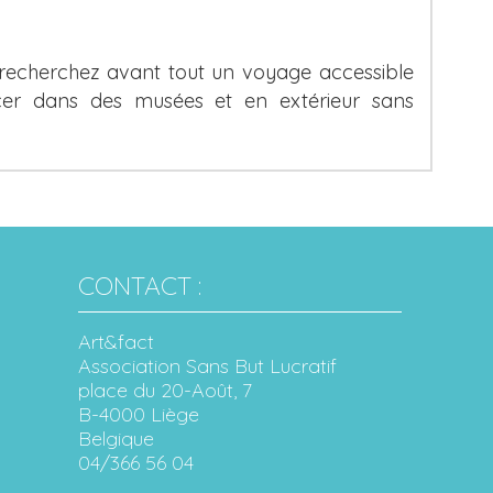
 recherchez avant tout un voyage accessible
er dans des musées et en extérieur sans
CONTACT :
Art&fact
Association Sans But Lucratif
place du 20-Août, 7
B-4000 Liège
Belgique
04/366 56 04