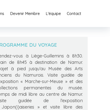
ons
o
Agency
Devenir Membre
Services
L'équipe
Journal
Contact
Contact
ROGRAMME DU VOYAGE
endez-vous à Liège-Guillemins à 8h30.
rain de 8h45 à destination de Namur.
rajet à pied jusqu’au Musée des Arts
nciens du Namurois. Visite guidée de
’exposition « Marche-sur-Meuse » et des
ollections permanentes du musée.
emps de midi libre au centre de Namur.
isite guidée de l’exposition
 Japon(i)aiseries » et visite libre des