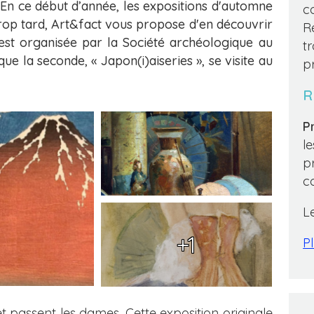
 En ce début d’année, les expositions d'automne
c
t trop tard, Art&fact vous propose d'en découvrir
R
est organisée par la Société archéologique au
t
e la seconde, « Japon(i)aiseries », se visite au
p
R
Pr
l
p
c
L
+1
Pl
t passent les dames. Cette exposition originale