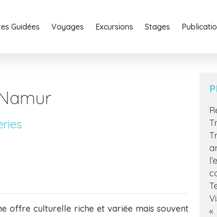
ites Guidées
Voyages
Excursions
Stages
Home
Publicati
Portfoli
P
- Namur
R
ries
T
T
a
l
c
T
V
e offre culturelle riche et variée mais souvent
«