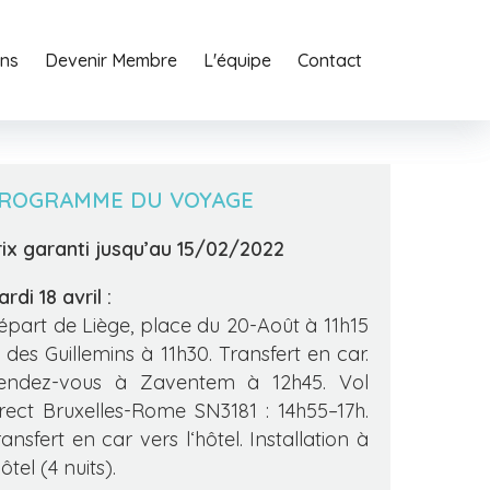
ons
o
Agency
Devenir Membre
Services
L'équipe
Journal
Contact
Contact
ROGRAMME DU VOYAGE
rix garanti jusqu’au 15/02/2022
rdi 18 avril :
épart de Liège, place du 20-Août à 11h15
t des Guillemins à 11h30. Transfert en car.
endez-vous à Zaventem à 12h45. Vol
irect Bruxelles-Rome SN3181 : 14h55–17h.
ansfert en car vers l‘hôtel. Installation à
hôtel (4 nuits).