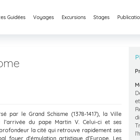
ites Guidées
Voyages
Excursions
Stages
Home
Publicati
Portfoli
P
Rome
P
Ma
D
e
R
é par le Grand Schisme (1378-1417), la Ville
d
 l’arrivée du pape Martin V. Celui-ci et ses
Tr
rofondeur la cité qui retrouve rapidement ses
l’
al foyer d’émulation artistique d’Europe. Les