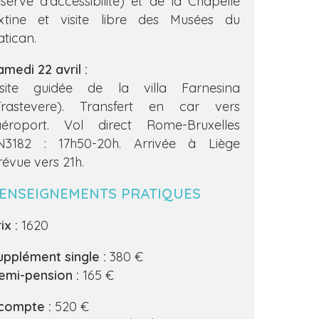
éserve d’accessibilité) et de la Chapelle
ixtine et visite libre des Musées du
atican.
amedi 22 avril :
isite guidée de la villa Farnesina
Trastevere). Transfert en car vers
’aéroport. Vol direct Rome-Bruxelles
N3182 : 17h50-20h. Arrivée à Liège
révue vers 21h.
ENSEIGNEMENTS PRATIQUES
ix :
1620
upplément single :
380 €
emi-pension :
165 €
compte :
520 €