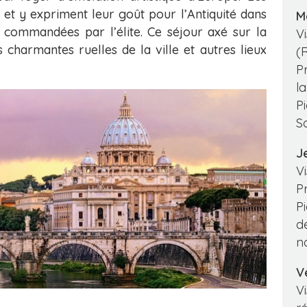
et y expriment leur goût pour l’Antiquité dans
Me
 commandées par l’élite. Ce séjour axé sur la
V
 charmantes ruelles de la ville et autres lieux
(
P
l
P
S
Je
V
P
P
d
n
Ve
V