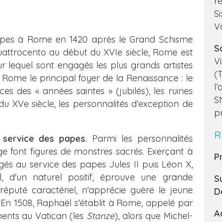
r
S
V
pes à Rome en 1420 après le Grand Schisme
S
Quattrocento au début du XVIe siècle, Rome est
V
r lequel sont engagés les plus grands artistes
(
 Rome le principal foyer de la Renaissance : le
l
 des « années saintes » (jubilés), les ruines
S
t du XVe siècle, les personnalités d’exception de
p
R
 service des papes.
Parmi les personnalités
ge font figures de monstres sacrés. Exerçant à
Pr
 au service des papes Jules II puis Léon X,
l, d'un naturel positif, éprouve une grande
S
réputé caractériel, n'apprécie guère le jeune
D
. En 1508, Raphaël s'établit à Rome, appelé par
A
ments au Vatican (les
Stanze
), alors que Michel-