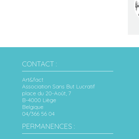
CONTACT :
Art&fact
Association Sans But Lucratif
place du 20-Août, 7
B-4000 Liège
Belgique
04/366 56 04
PERMANENCES :