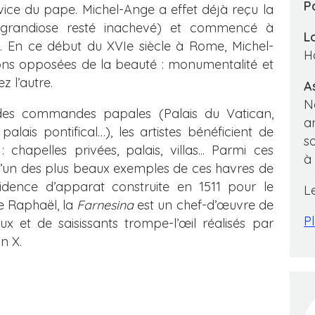
P
vice du pape. Michel-Ange a effet déjà reçu la
randiose resté inachevé) et commencé à
L
ne. En ce début du XVIe siècle à Rome, Michel-
Ho
ns opposées de la beauté : monumentalité et
z l’autre.
A
N
es commandes papales (Palais du Vatican,
a
lais pontifical…), les artistes bénéficient de
s
apelles privées, palais, villas... Parmi ces
à
 l’un des plus beaux exemples de ces havres de
ésidence d’apparat construite en 1511 pour le
L
e Raphaël, la
Farnesina
est un chef-d’œuvre de
Pl
x et de saisissants trompe-l’œil réalisés par
n X.